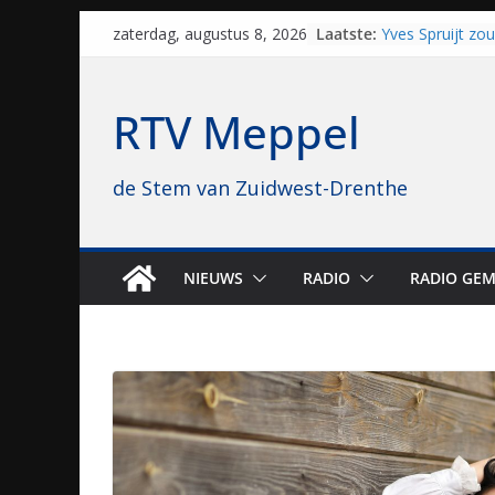
Skip
Laatste:
Yves Spruijt zo
zaterdag, augustus 8, 2026
to
voetballen, nu 
hoop: “Mijn verh
content
VV Staphorst lo
RTV Meppel
kwalificatieron
Beker
Nieuw zonnepar
de Stem van Zuidwest-Drenthe
bijna 1.000 zon
genomen
Luxor neemt bi
Hoogeveen over: 
topbioscoop ge
NIEUWS
RADIO
RADIO GEM
Staphorst maakt
brullende motor
grasbaanraces 