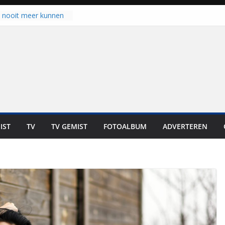
u nooit meer kunnen
gloort er toch weer
aal is nog niet klaar”
ot UNA in eerste
de Eurojackpot KNVB
k Isala Meppel met
nepanelen in gebruik
oscoop in
“Dit is altijd een
weest”
IST
TV
TV GEMIST
FOTOALBUM
ADVERTEREN
 zich op voor
en: internationale
staan voor de deur