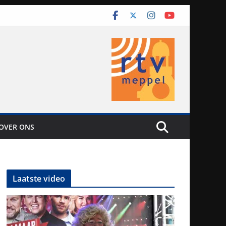
OVER ONS
Laatste video