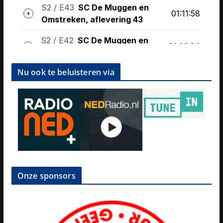
Nu ook te beluisteren via
Onze sponsors