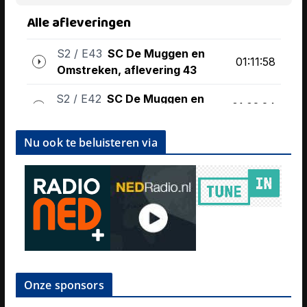
Nu ook te beluisteren via
Onze sponsors