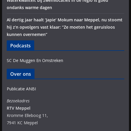
Waterkwaliteit bij zwemlocaties in de regio is goed
ondanks warme dagen
Al dertig jaar haalt ‘Japie’ Mokum naar Meppel, nu stoomt
hij z’n opvolgers vast klaar: “Ze moeten het geruisloos
kunnen overnemen”
Podcasts
SC De Muggen En Omstreken
Over ons
Publicatie ANBI
Bezoekadres
RTV Meppel
Kromme Elleboog 11,
7941 KC Meppel