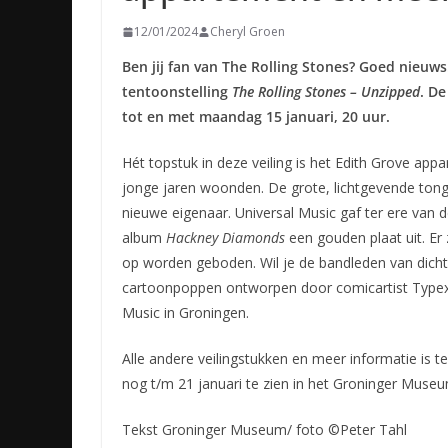
12/01/2024
Cheryl Groen
Ben jij fan van The Rolling Stones? Goed nieuw
tentoonstelling
The Rolling Stones – Unzipped
. De
tot en met maandag 15 januari, 20 uur.
Hét topstuk in deze veiling is het Edith Grove app
jonge jaren woonden. De grote, lichtgevende ton
nieuwe eigenaar. Universal Music gaf ter ere van
album
Hackney Diamonds
een gouden plaat uit. Er
op worden geboden. Wil je de bandleden van dicht
cartoonpoppen ontworpen door comicartist Typex.
Music in Groningen.
Alle andere veilingstukken en meer informatie is t
nog t/m 21 januari te zien in het Groninger Museu
Tekst Groninger Museum/ foto ©Peter Tahl