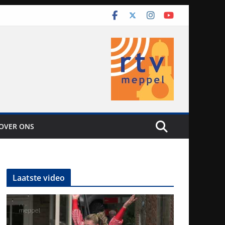
OVER ONS
Laatste video