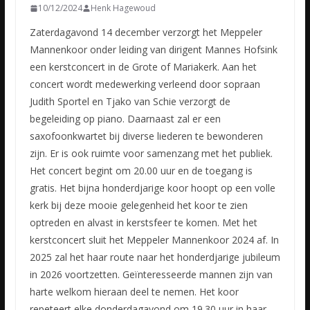
10/12/2024
Henk Hagewoud
Zaterdagavond 14 december verzorgt het Meppeler
Mannenkoor onder leiding van dirigent Mannes Hofsink
een kerstconcert in de Grote of Mariakerk. Aan het
concert wordt medewerking verleend door sopraan
Judith Sportel en Tjako van Schie verzorgt de
begeleiding op piano. Daarnaast zal er een
saxofoonkwartet bij diverse liederen te bewonderen
zijn. Er is ook ruimte voor samenzang met het publiek.
Het concert begint om 20.00 uur en de toegang is
gratis. Het bijna honderdjarige koor hoopt op een volle
kerk bij deze mooie gelegenheid het koor te zien
optreden en alvast in kerstsfeer te komen. Met het
kerstconcert sluit het Meppeler Mannenkoor 2024 af. In
2025 zal het haar route naar het honderdjarige jubileum
in 2026 voortzetten. Geïnteresseerde mannen zijn van
harte welkom hieraan deel te nemen. Het koor
repeteert elke donderdagavond om 19.30 uur in haar