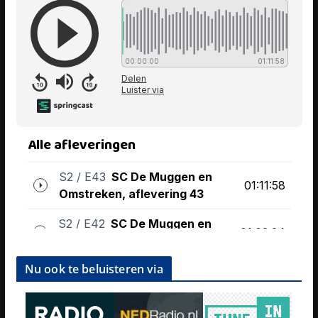
Nu ook te beluisteren via