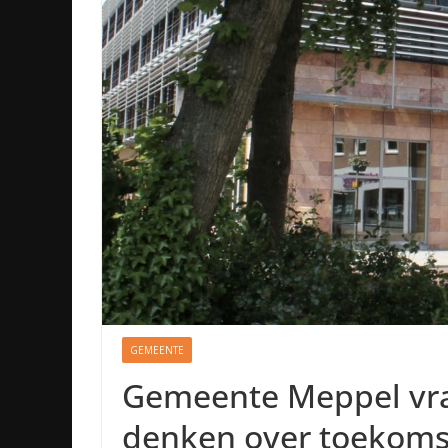
GEMEENTE
Gemeente Meppel vra
denken over toekoms