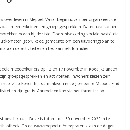
 over leven in Meppel. Vanaf begin november organiseert de
 zoals meedenkdiners en groepsgesprekken. Daarnaast kunnen
esprekken horen bij de visie ‘Doorontwikkeling sociale basis’, die
e uitkomsten gebruikt de gemeente om een uitvoeringsplan te
 staan de activiteiten en het aanmeldformulier.
oorbeeld meedenkdiners op 12 en 17 november in Koedijkslanden
ijn groepsgesprekken en activiteiten. Inwoners kiezen zelf
k mee. Zij tekenen het samenleven in de gemeente Meppel. Eind
tiviteiten zijn gratis. Aanmelden kan via het formulier op
ijst beschikbaar. Deze is tot en met 30 november 2025 in te
 de bibliotheek. Op de www.meppel.nl/meepraten staan de dagen