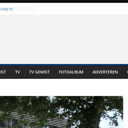
coop in
it is altijd een
est”
ich op voor
: internationale
aan voor de deur
n bewoners genieten
s niet in geld uit te
 zwemlocaties in de
danks warme dagen
lt ‘Japie’ Mokum
IST
TV
TV GEMIST
FOTOALBUM
ADVERTEREN
toomt hij z’n
aar: “Ze moeten het
n overnemen”