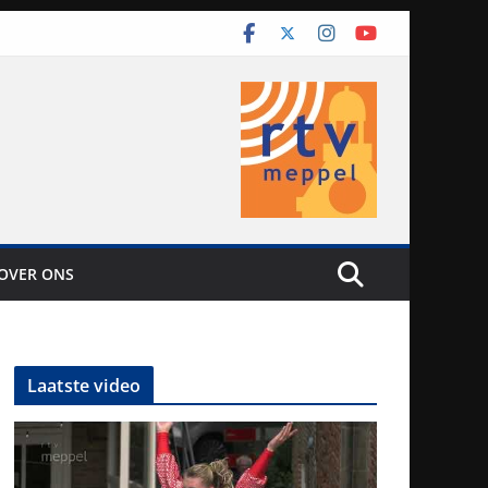
OVER ONS
Laatste video