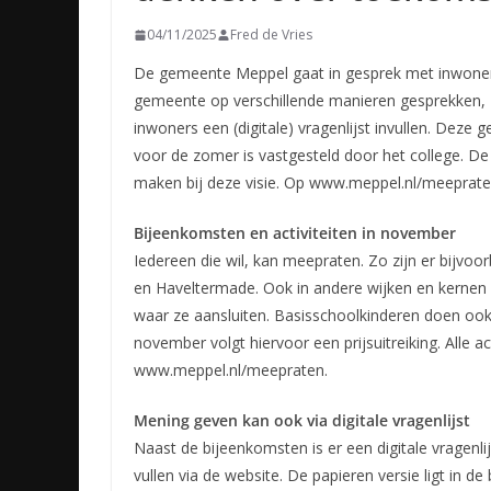
04/11/2025
Fred de Vries
De gemeente Meppel gaat in gesprek met inwoners
gemeente op verschillende manieren gesprekken,
inwoners een (digitale) vragenlijst invullen. Deze g
voor de zomer is vastgesteld door het college. D
maken bij deze visie. Op www.meppel.nl/meepraten
Bijeenkomsten en activiteiten in november
Iedereen die wil, kan meepraten. Zo zijn er bijv
en Haveltermade. Ook in andere wijken en kernen z
waar ze aansluiten. Basisschoolkinderen doen oo
november volgt hiervoor een prijsuitreiking. Alle ac
www.meppel.nl/meepraten.
Mening geven kan ook via digitale vragenlijst
Naast de bijeenkomsten is er een digitale vragenl
vullen via de website. De papieren versie ligt in