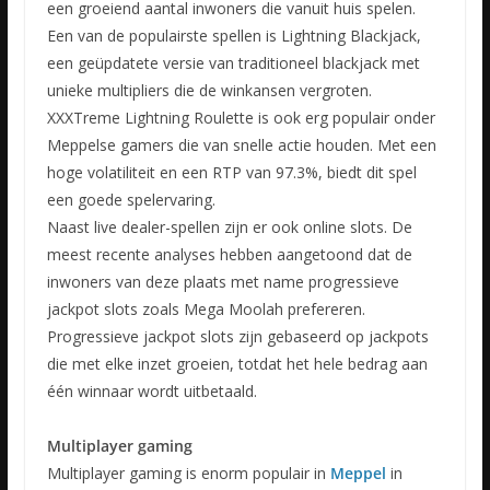
een groeiend aantal inwoners die vanuit huis spelen.
Een van de populairste spellen is Lightning Blackjack,
een geüpdatete versie van traditioneel blackjack met
unieke multipliers die de winkansen vergroten.
XXXTreme Lightning Roulette is ook erg populair onder
Meppelse gamers die van snelle actie houden. Met een
hoge volatiliteit en een RTP van 97.3%, biedt dit spel
een goede spelervaring.
Naast live dealer-spellen zijn er ook online slots. De
meest recente analyses hebben aangetoond dat de
inwoners van deze plaats met name progressieve
jackpot slots zoals Mega Moolah prefereren.
Progressieve jackpot slots zijn gebaseerd op jackpots
die met elke inzet groeien, totdat het hele bedrag aan
één winnaar wordt uitbetaald.
Multiplayer gaming
Multiplayer gaming is enorm populair in
Meppel
in