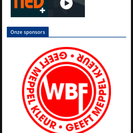
Onze sponsors