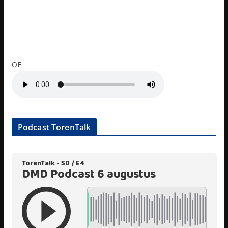
OF
Podcast TorenTalk