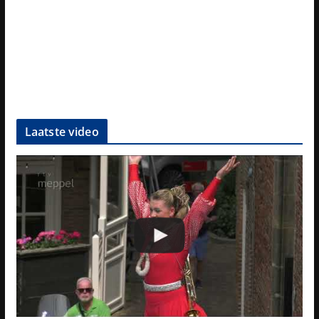
Laatste video