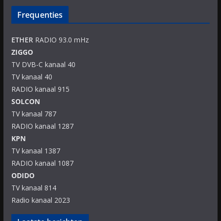
Frequenties
ETHER
RADIO 93.0 mHz
ZIGGO
TV DVB-C kanaal 40
TV kanaal 40
RADIO kanaal 915
SOLCON
TV kanaal 787
RADIO kanaal 1287
KPN
TV kanaal 1387
RADIO kanaal 1087
ODIDO
TV kanaal 814
Radio kanaal 2023