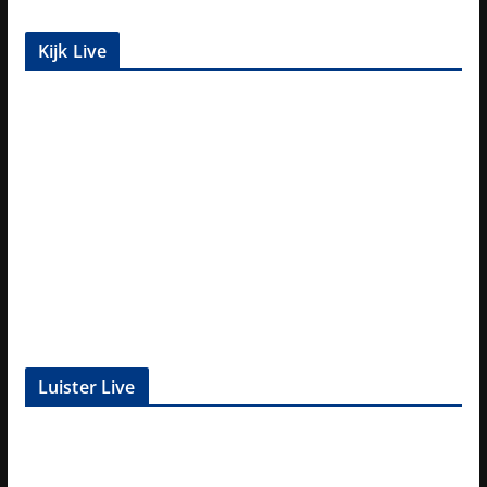
Kijk Live
Luister Live