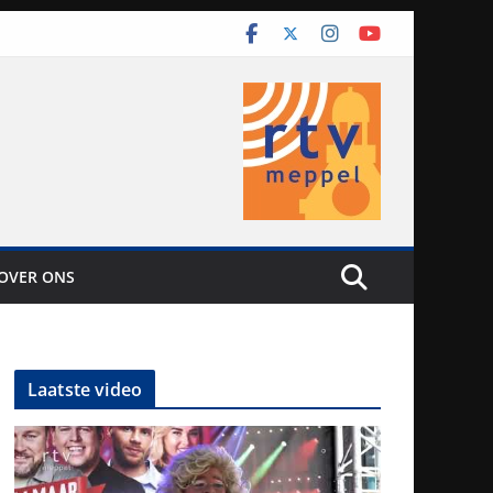
OVER ONS
Laatste video