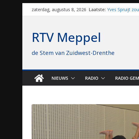
Skip
Laatste:
Yves Spruijt zo
zaterdag, augustus 8, 2026
to
voetballen, nu 
hoop: “Mijn verh
content
VV Staphorst lo
RTV Meppel
kwalificatieron
Beker
Nieuw zonnepar
de Stem van Zuidwest-Drenthe
bijna 1.000 zon
genomen
Luxor neemt bi
Hoogeveen over: 
topbioscoop ge
NIEUWS
RADIO
RADIO GEM
Staphorst maakt
brullende motor
grasbaanraces 