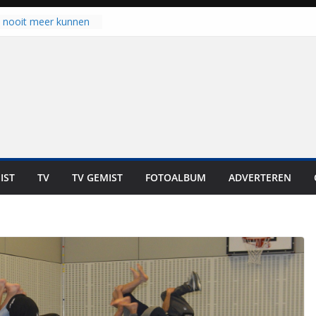
u nooit meer kunnen
gloort er toch weer
aal is nog niet klaar”
ot UNA in eerste
de Eurojackpot KNVB
k Isala Meppel met
nepanelen in gebruik
oscoop in
“Dit is altijd een
weest”
IST
TV
TV GEMIST
FOTOALBUM
ADVERTEREN
 zich op voor
en: internationale
staan voor de deur