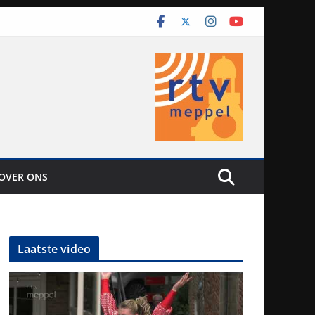
OVER ONS
Laatste video