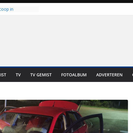
coop in
it is altijd een
est”
ich op voor
: internationale
aan voor de deur
n bewoners genieten
s niet in geld uit te
 zwemlocaties in de
danks warme dagen
lt ‘Japie’ Mokum
IST
TV
TV GEMIST
FOTOALBUM
ADVERTEREN
toomt hij z’n
aar: “Ze moeten het
n overnemen”