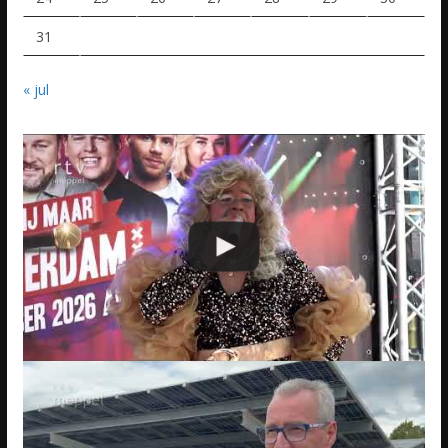
31
« jul