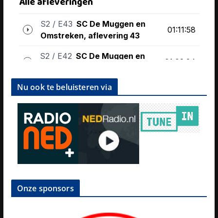
Nu ook te beluisteren via
Onze sponsors