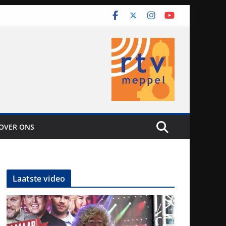
OVER ONS
Laatste video