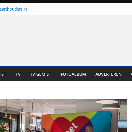
aarthouders in
orst gaan naar PEC
 nooit meer kunnen
oort er toch weer
l is nog niet klaar”
t UNA in eerste
e Eurojackpot KNVB
 Isala Meppel met
epanelen in gebruik
IST
TV
TV GEMIST
FOTOALBUM
ADVERTEREN
scoop in
Dit is altijd een
eest”