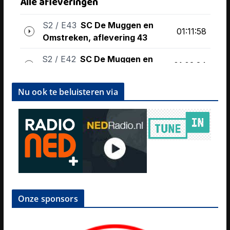
Nu ook te beluisteren via
Onze sponsors