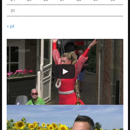
31
« jul