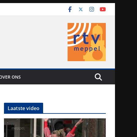
OVER ONS
Laatste video