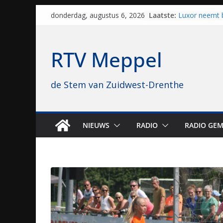
Skip
Laatste:
Luxor neemt 
donderdag, augustus 6, 2026
to
Hoogeveen over
topbioscoop 
content
Staphorst maa
RTV Meppel
brullende mot
grasbaanrace
Vrijwilligers 
de Stem van Zuidwest-Drenthe
van vissport: “
drukken”
Waterkwalitei
regio is goe
Al dertig jaar
NIEUWS
RADIO
RADIO GEM
naar Meppel, 
opvolgers vas
geruisloos k