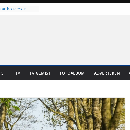
aarthouders in
orst gaan naar PEC
 nooit meer kunnen
oort er toch weer
l is nog niet klaar”
t UNA in eerste
e Eurojackpot KNVB
 Isala Meppel met
epanelen in gebruik
IST
TV
TV GEMIST
FOTOALBUM
ADVERTEREN
scoop in
Dit is altijd een
eest”