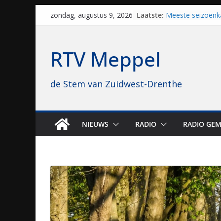
Skip
Laatste:
Meeste seizoenk
zondag, augustus 9, 2026
to
Meppel en Staph
Zwolle
content
Yves Spruijt zou
RTV Meppel
voetballen, nu gl
hoop: “Mijn verhaa
VV Staphorst loo
de Stem van Zuidwest-Drenthe
kwalificatierond
Beker
Nieuw zonnepark
bijna 1.000 zonn
genomen
NIEUWS
RADIO
RADIO GEM
Luxor neemt bio
Hoogeveen over: “
topbioscoop gew