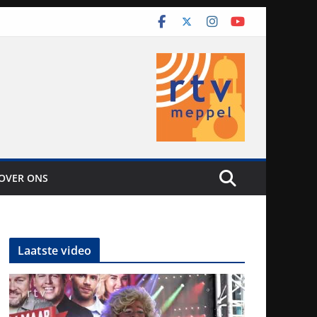
OVER ONS
Laatste video