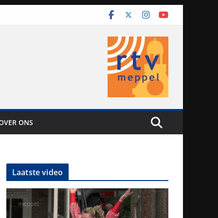
OVER ONS
Laatste video