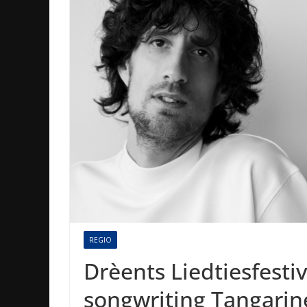
REGIO
Drèents Liedtiesfesti
songwriting Tangarin