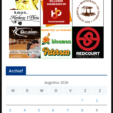
Archief
augustus 2026
M
D
W
D
V
Z
Z
1
2
3
4
5
6
7
8
9