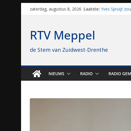
Skip
Laatste:
Yves Spruijt zo
zaterdag, augustus 8, 2026
to
voetballen, nu 
hoop: “Mijn verh
content
VV Staphorst lo
RTV Meppel
kwalificatieron
Beker
Nieuw zonnepar
de Stem van Zuidwest-Drenthe
bijna 1.000 zon
genomen
Luxor neemt bi
Hoogeveen over: 
topbioscoop ge
NIEUWS
RADIO
RADIO GEM
Staphorst maakt
brullende motor
grasbaanraces 