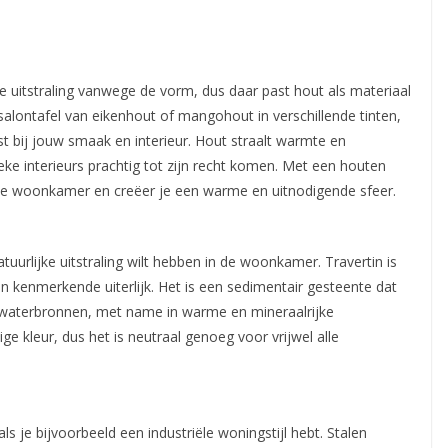
e uitstraling vanwege de vorm, dus daar past hout als materiaal
 salontafel van eikenhout of mangohout in verschillende tinten,
past bij jouw smaak en interieur. Hout straalt warmte en
ieke interieurs prachtig tot zijn recht komen. Met een houten
n je woonkamer en creëer je een warme en uitnodigende sfeer.
atuurlijke uitstraling wilt hebben in de woonkamer. Travertin is
n kenmerkende uiterlijk. Het is een sedimentair gesteente dat
 waterbronnen, met name in warme en mineraalrijke
ge kleur, dus het is neutraal genoeg voor vrijwel alle
ls je bijvoorbeeld een industriële woningstijl hebt. Stalen