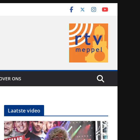
OVER ONS
Laatste video