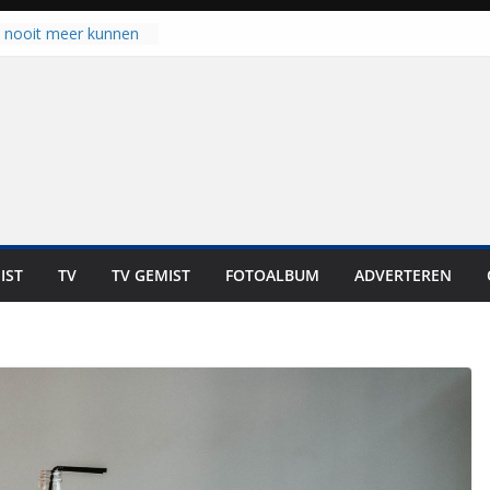
u nooit meer kunnen
gloort er toch weer
aal is nog niet klaar”
ot UNA in eerste
de Eurojackpot KNVB
k Isala Meppel met
nepanelen in gebruik
oscoop in
“Dit is altijd een
weest”
IST
TV
TV GEMIST
FOTOALBUM
ADVERTEREN
 zich op voor
en: internationale
staan voor de deur