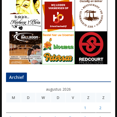
Archief
augustus 2026
M
D
W
D
V
Z
Z
1
2