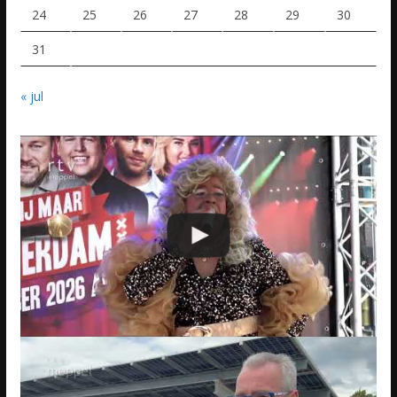
24
25
26
27
28
29
30
31
« jul