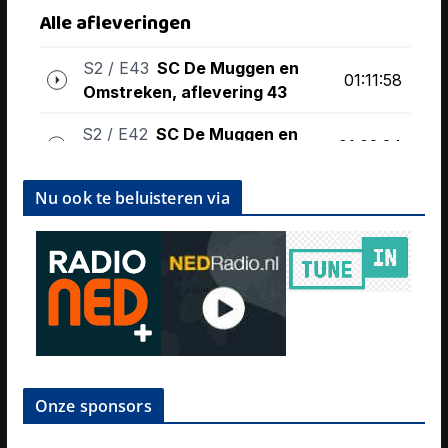
Nu ook te beluisteren via
Onze sponsors