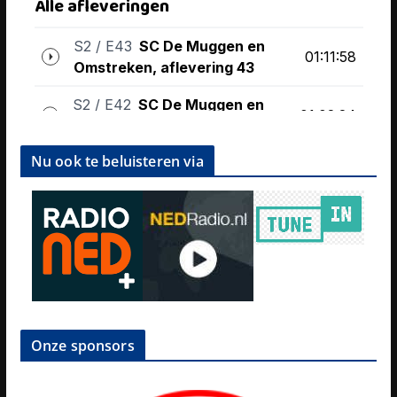
Nu ook te beluisteren via
Onze sponsors