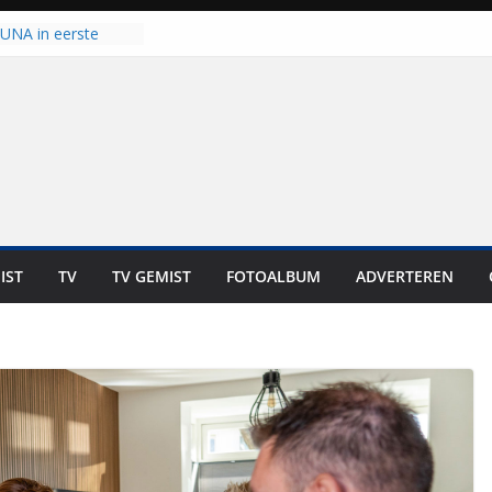
 UNA in eerste
 Eurojackpot KNVB
Isala Meppel met
panelen in gebruik
coop in
it is altijd een
est”
ich op voor
: internationale
aan voor de deur
IST
TV
TV GEMIST
FOTOALBUM
ADVERTEREN
n bewoners genieten
s niet in geld uit te