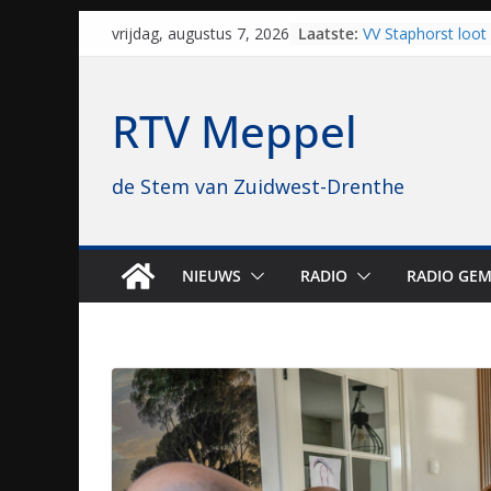
Skip
Laatste:
VV Staphorst loot
vrijdag, augustus 7, 2026
to
kwalificatieronde
Beker
content
Nieuw zonnepark 
RTV Meppel
bijna 1.000 zonne
genomen
Luxor neemt bios
de Stem van Zuidwest-Drenthe
Hoogeveen over: “D
topbioscoop gewe
Staphorst maakt z
brullende motoren
grasbaanraces st
NIEUWS
RADIO
RADIO GEM
Vrijwilligers late
van vissport: “Dat i
drukken”