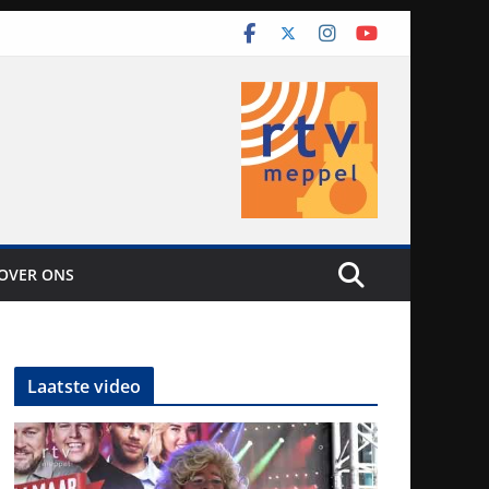
OVER ONS
Laatste video