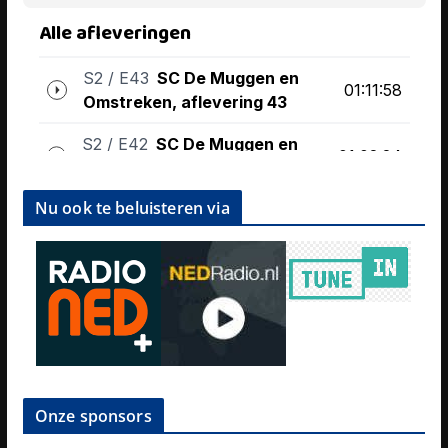
Nu ook te beluisteren via
Onze sponsors