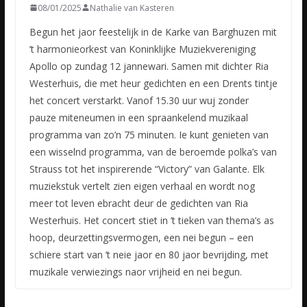
08/01/2025
Nathalie van Kasteren
Begun het jaor feestelijk in de Karke van Barghuzen mit
’t harmonieorkest van Koninklijke Muziekvereniging
Apollo op zundag 12 jannewari. Samen mit dichter Ria
Westerhuis, die met heur gedichten en een Drents tintje
het concert verstarkt. Vanof 15.30 uur wuj zonder
pauze miteneumen in een spraankelend muzikaal
programma van zo’n 75 minuten. Ie kunt genieten van
een wisselnd programma, van de beroemde polka’s van
Strauss tot het inspirerende “Victory” van Galante. Elk
muziekstuk vertelt zien eigen verhaal en wordt nog
meer tot leven ebracht deur de gedichten van Ria
Westerhuis. Het concert stiet in ’t tieken van thema’s as
hoop, deurzettingsvermogen, een nei begun – een
schiere start van ’t neie jaor en 80 jaor bevrijding, met
muzikale verwiezings naor vrijheid en nei begun.