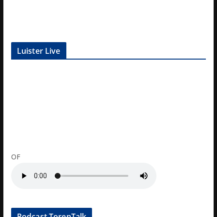
Luister Live
OF
Podcast TorenTalk