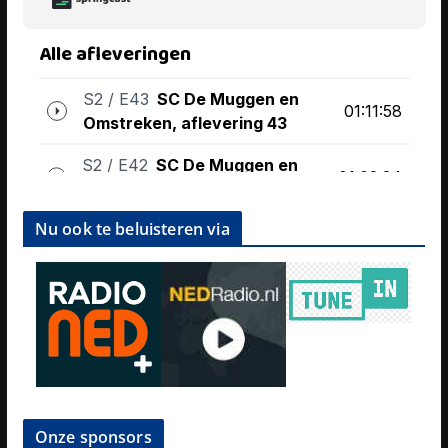
Nu ook te beluisteren via
Onze sponsors