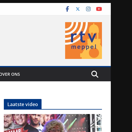
OVER ONS
Laatste video