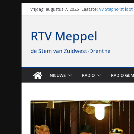
Skip
Laatste:
VV Staphorst loot
vrijdag, augustus 7, 2026
to
kwalificatieronde
Beker
content
Nieuw zonnepark 
RTV Meppel
bijna 1.000 zonne
genomen
Luxor neemt bios
de Stem van Zuidwest-Drenthe
Hoogeveen over: “D
topbioscoop gewe
Staphorst maakt z
brullende motoren
grasbaanraces st
NIEUWS
RADIO
RADIO GEM
Vrijwilligers late
van vissport: “Dat i
drukken”