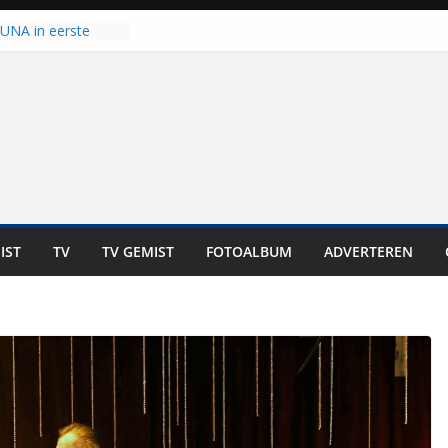
 UNA in eerste
 Eurojackpot KNVB
Isala Meppel met
panelen in gebruik
coop in
it is altijd een
est”
ich op voor
: internationale
aan voor de deur
IST
TV
TV GEMIST
FOTOALBUM
ADVERTEREN
n bewoners genieten
s niet in geld uit te