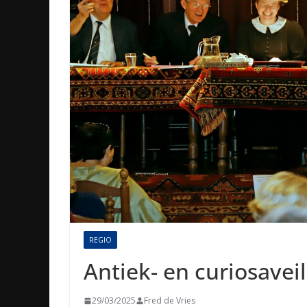
REGIO
Antiek- en curiosavei
29/03/2025
Fred de Vries