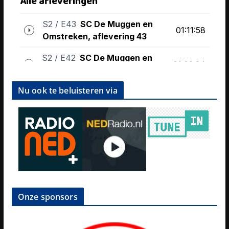
Nu ook te beluisteren via
Onze sponsors