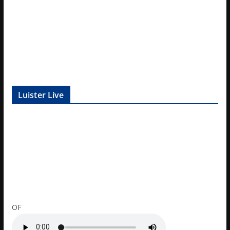
Luister Live
OF