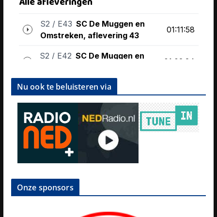
Nu ook te beluisteren via
Onze sponsors