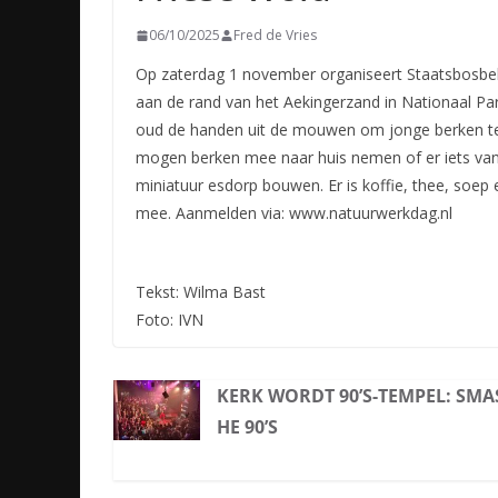
06/10/2025
Fred de Vries
Op zaterdag 1 november organiseert Staatsbosbe
aan de rand van het Aekingerzand in Nationaal Par
oud de handen uit de mouwen om jonge berken te 
mogen berken mee naar huis nemen of er iets van m
miniatuur esdorp bouwen. Er is koffie, thee, soep
mee. Aanmelden via: www.natuurwerkdag.nl
Tekst: Wilma Bast
Foto: IVN
KERK WORDT 90’S-TEMPEL: SMA
HE 90’S