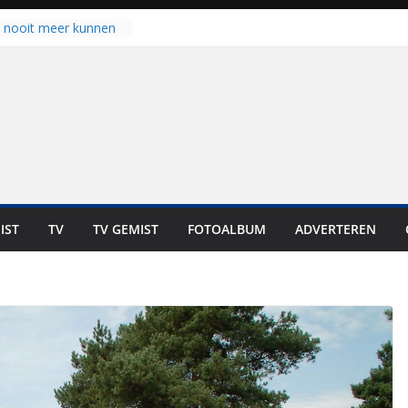
u nooit meer kunnen
gloort er toch weer
aal is nog niet klaar”
ot UNA in eerste
de Eurojackpot KNVB
k Isala Meppel met
nepanelen in gebruik
oscoop in
“Dit is altijd een
weest”
IST
TV
TV GEMIST
FOTOALBUM
ADVERTEREN
 zich op voor
en: internationale
staan voor de deur