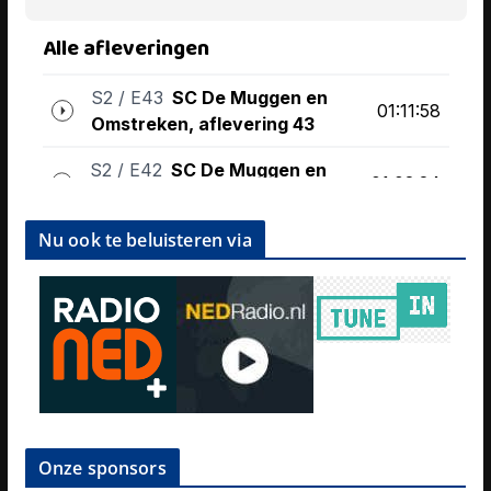
Nu ook te beluisteren via
Onze sponsors