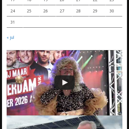
24
25
26
27
28
29
30
31
« jul