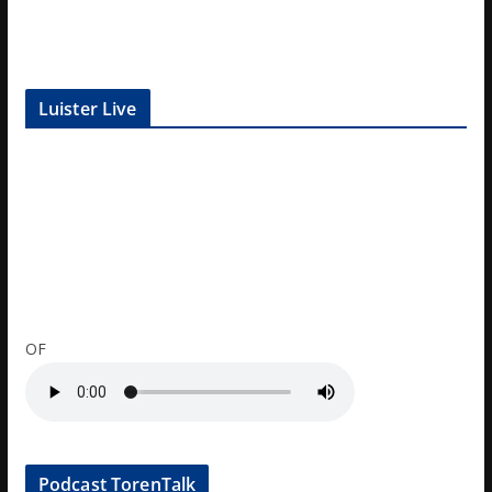
Luister Live
OF
Podcast TorenTalk