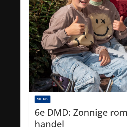
NIEUWS
6e DMD: Zonnige ro
handel