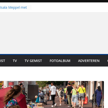
Isala Meppel met
panelen in gebruik
coop in
it is altijd een
est”
ich op voor
: internationale
aan voor de deur
n bewoners genieten
s niet in geld uit te
IST
TV
TV GEMIST
FOTOALBUM
ADVERTEREN
 zwemlocaties in de
danks warme dagen