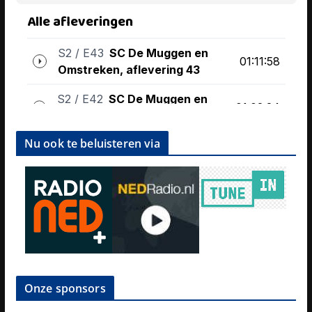
Nu ook te beluisteren via
Onze sponsors