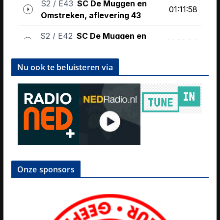
Nu ook te beluisteren via
Onze sponsors