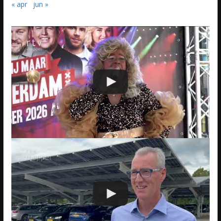
« apr
jun »