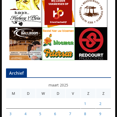
Archief
maart 2025
M
D
W
D
V
Z
Z
1
2
3
4
5
6
7
8
9