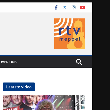
OVER ONS
Laatste video