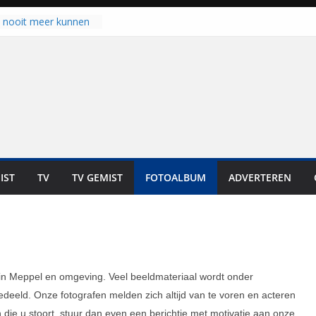
u nooit meer kunnen
gloort er toch weer
aal is nog niet klaar”
ot UNA in eerste
de Eurojackpot KNVB
k Isala Meppel met
nepanelen in gebruik
oscoop in
“Dit is altijd een
weest”
IST
TV
TV GEMIST
FOTOALBUM
ADVERTEREN
 zich op voor
en: internationale
staan voor de deur
 in Meppel en omgeving. Veel beeldmateriaal wordt onder
eeld. Onze fotografen melden zich altijd van te voren en acteren
ie u stoort, stuur dan even een berichtje met motivatie aan onze