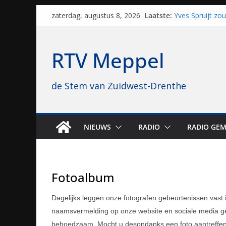
Skip
Laatste:
Yves Spruijt zo
zaterdag, augustus 8, 2026
to
voetballen, nu 
hoop: “Mijn verh
content
VV Staphorst lo
RTV Meppel
kwalificatieron
Beker
Nieuw zonnepar
de Stem van Zuidwest-Drenthe
bijna 1.000 zon
genomen
Luxor neemt bi
Hoogeveen over: 
topbioscoop ge
NIEUWS
RADIO
RADIO GEM
Staphorst maakt
brullende motor
grasbaanraces 
Fotoalbum
Dagelijks leggen onze fotografen gebeurtenissen vast
naamsvermelding op onze website en sociale media ged
behoedzaam. Mocht u desondanks een foto aantreffen d