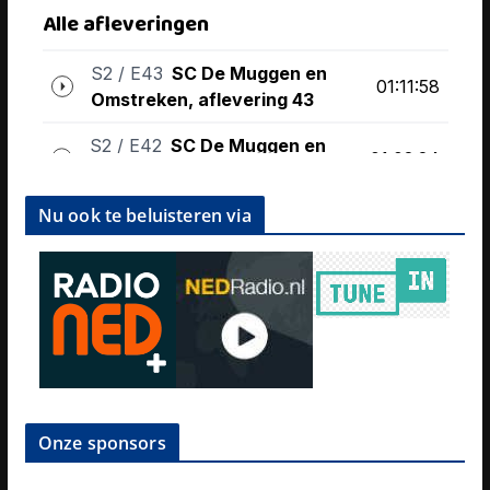
Nu ook te beluisteren via
Onze sponsors