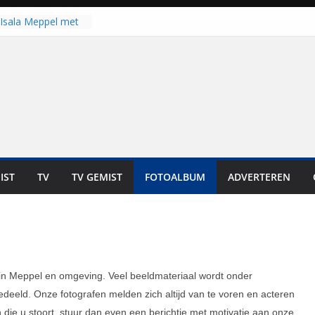
Isala Meppel met
panelen in gebruik
coop in
it is altijd een
est”
ich op voor
: internationale
aan voor de deur
n bewoners genieten
s niet in geld uit te
IST
TV
TV GEMIST
FOTOALBUM
ADVERTEREN
 zwemlocaties in de
danks warme dagen
 in Meppel en omgeving. Veel beeldmateriaal wordt onder
eeld. Onze fotografen melden zich altijd van te voren en acteren
ie u stoort, stuur dan even een berichtje met motivatie aan onze