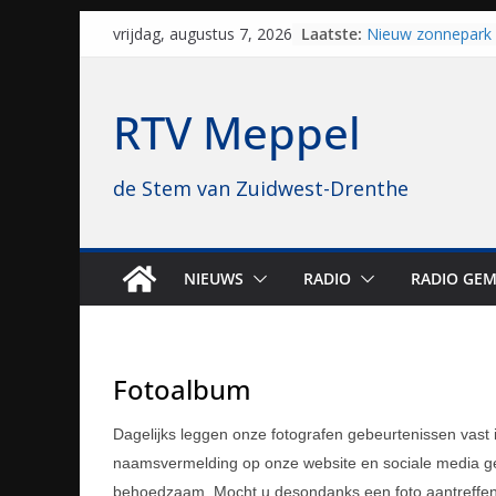
Skip
Laatste:
Nieuw zonnepark 
vrijdag, augustus 7, 2026
to
bijna 1.000 zonne
genomen
content
Luxor neemt bios
RTV Meppel
Hoogeveen over: “D
topbioscoop gewe
Staphorst maakt z
de Stem van Zuidwest-Drenthe
brullende motoren
grasbaanraces st
Vrijwilligers late
van vissport: “Dat i
drukken”
NIEUWS
RADIO
RADIO GEM
Waterkwaliteit bij
regio is goed on
Fotoalbum
Dagelijks leggen onze fotografen gebeurtenissen vast
naamsvermelding op onze website en sociale media ged
behoedzaam. Mocht u desondanks een foto aantreffen d