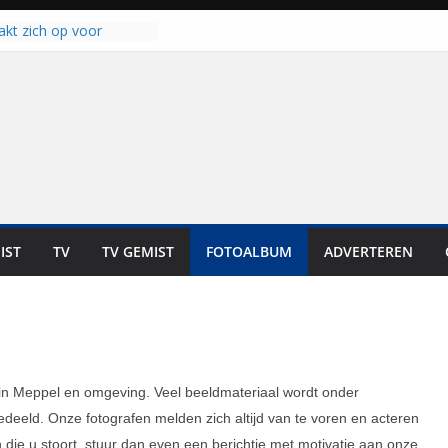
an klaar voor warme
van Staphorst
kt zich op voor
oren: internationale
s staan voor de deur
laten bewoners genieten
Dat is niet in geld uit te
t bij zwemlocaties in de
d ondanks warme dagen
 haalt ‘Japie’ Mokum
nu stoomt hij z’n
IST
TV
TV GEMIST
FOTOALBUM
ADVERTEREN
t klaar: “Ze moeten het
unnen overnemen”
 in Meppel en omgeving. Veel beeldmateriaal wordt onder
eeld. Onze fotografen melden zich altijd van te voren en acteren
ie u stoort, stuur dan even een berichtje met motivatie aan onze