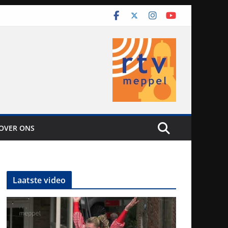
OVER ONS
Laatste video