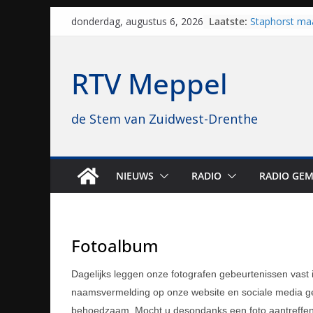
Skip
Sproeiers sta
Laatste:
donderdag, augustus 6, 2026
editie 4 mijl 
to
Staphorst maa
content
brullende mot
RTV Meppel
grasbaanrace
Vrijwilligers 
van vissport: “
de Stem van Zuidwest-Drenthe
drukken”
Waterkwalitei
regio is goe
Al dertig jaar
naar Meppel, 
NIEUWS
RADIO
RADIO GEM
opvolgers vas
geruisloos k
Fotoalbum
Dagelijks leggen onze fotografen gebeurtenissen vast
naamsvermelding op onze website en sociale media ged
behoedzaam. Mocht u desondanks een foto aantreffen d