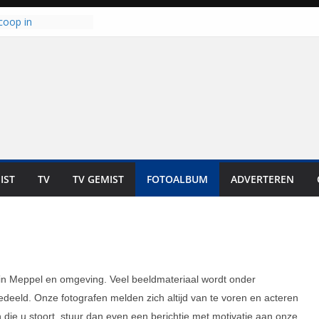
coop in
it is altijd een
est”
ich op voor
: internationale
aan voor de deur
n bewoners genieten
s niet in geld uit te
 zwemlocaties in de
danks warme dagen
lt ‘Japie’ Mokum
IST
TV
TV GEMIST
FOTOALBUM
ADVERTEREN
toomt hij z’n
aar: “Ze moeten het
n overnemen”
 in Meppel en omgeving. Veel beeldmateriaal wordt onder
eeld. Onze fotografen melden zich altijd van te voren en acteren
ie u stoort, stuur dan even een berichtje met motivatie aan onze