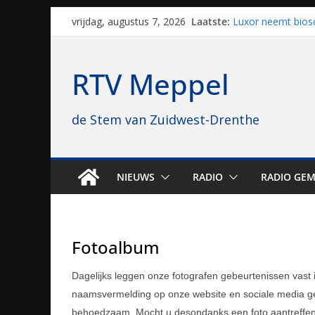
Skip
Laatste:
Luxor neemt bios
vrijdag, augustus 7, 2026
to
Hoogeveen over: “D
topbioscoop gewe
content
Staphorst maakt z
RTV Meppel
brullende motoren
grasbaanraces st
Vrijwilligers late
de Stem van Zuidwest-Drenthe
van vissport: “Dat i
drukken”
Waterkwaliteit bij
regio is goed on
Al dertig jaar haa
NIEUWS
RADIO
RADIO GEM
naar Meppel, nu s
opvolgers vast kl
geruisloos kunne
Fotoalbum
Dagelijks leggen onze fotografen gebeurtenissen vast
naamsvermelding op onze website en sociale media ged
behoedzaam. Mocht u desondanks een foto aantreffen d