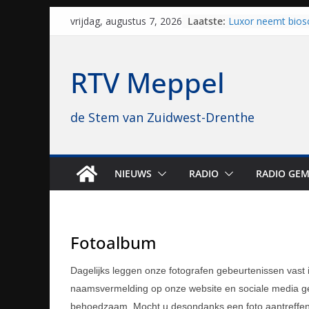
Skip
Laatste:
Luxor neemt bios
vrijdag, augustus 7, 2026
to
Hoogeveen over: “D
topbioscoop gewe
content
Staphorst maakt z
RTV Meppel
brullende motoren
grasbaanraces st
Vrijwilligers late
de Stem van Zuidwest-Drenthe
van vissport: “Dat i
drukken”
Waterkwaliteit bij
regio is goed on
Al dertig jaar haa
NIEUWS
RADIO
RADIO GEM
naar Meppel, nu s
opvolgers vast kl
geruisloos kunne
Fotoalbum
Dagelijks leggen onze fotografen gebeurtenissen vast
naamsvermelding op onze website en sociale media ged
behoedzaam. Mocht u desondanks een foto aantreffen d