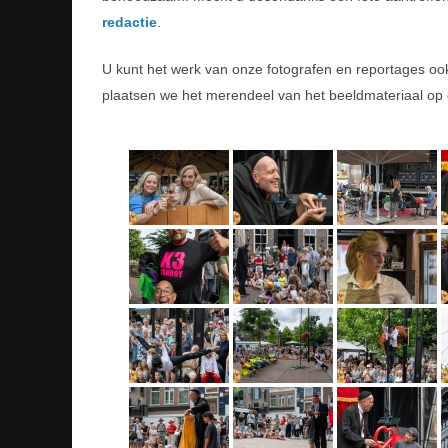
redactie
.
U kunt het werk van onze fotografen en reportages o
plaatsen we het merendeel van het beeldmateriaal op 