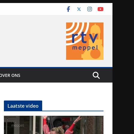
OVER ONS
Laatste video