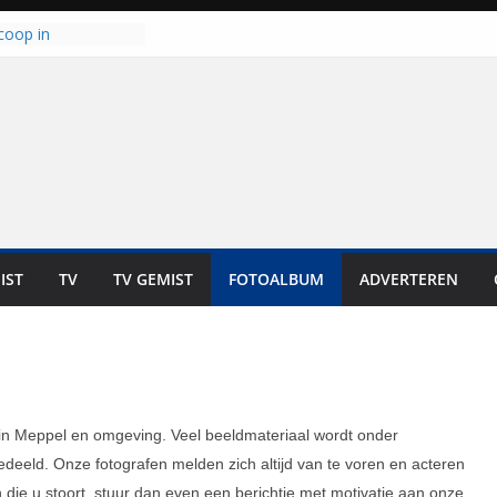
coop in
it is altijd een
est”
ich op voor
: internationale
aan voor de deur
n bewoners genieten
s niet in geld uit te
 zwemlocaties in de
danks warme dagen
lt ‘Japie’ Mokum
IST
TV
TV GEMIST
FOTOALBUM
ADVERTEREN
toomt hij z’n
aar: “Ze moeten het
n overnemen”
 in Meppel en omgeving. Veel beeldmateriaal wordt onder
eeld. Onze fotografen melden zich altijd van te voren en acteren
ie u stoort, stuur dan even een berichtje met motivatie aan onze