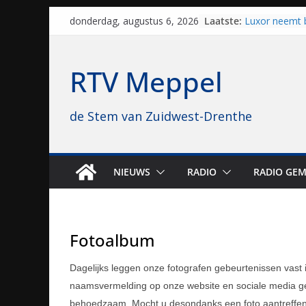
Skip
Laatste:
Luxor neemt 
donderdag, augustus 6, 2026
to
Hoogeveen over
topbioscoop 
content
Staphorst maa
RTV Meppel
brullende mot
grasbaanrace
Vrijwilligers 
de Stem van Zuidwest-Drenthe
van vissport: “
drukken”
Waterkwalitei
regio is goe
Al dertig jaar
NIEUWS
RADIO
RADIO GEM
naar Meppel, 
opvolgers vas
geruisloos k
Fotoalbum
Dagelijks leggen onze fotografen gebeurtenissen vast
naamsvermelding op onze website en sociale media ged
behoedzaam. Mocht u desondanks een foto aantreffen d