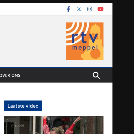
OVER ONS
Laatste video