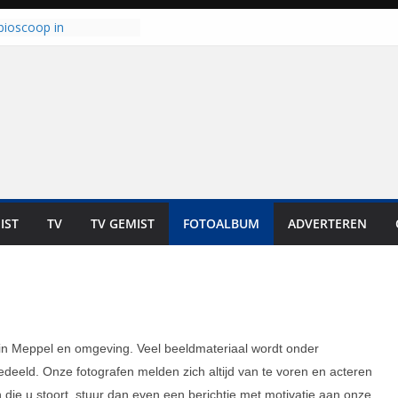
bioscoop in
: “Dit is altijd een
geweest”
kt zich op voor
oren: internationale
s staan voor de deur
laten bewoners genieten
Dat is niet in geld uit te
t bij zwemlocaties in de
d ondanks warme dagen
 haalt ‘Japie’ Mokum
IST
TV
TV GEMIST
FOTOALBUM
ADVERTEREN
nu stoomt hij z’n
t klaar: “Ze moeten het
unnen overnemen”
 in Meppel en omgeving. Veel beeldmateriaal wordt onder
eeld. Onze fotografen melden zich altijd van te voren en acteren
ie u stoort, stuur dan even een berichtje met motivatie aan onze