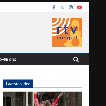
OVER ONS
Laatste video