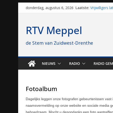
Skip
Laatste:
Vrijwilligers 
donderdag, augustus 6, 2026
to
van vissport: “
drukken”
content
Waterkwalitei
RTV Meppel
regio is goe
Al dertig jaar
naar Meppel, 
de Stem van Zuidwest-Drenthe
opvolgers vas
geruisloos k
Sproeiers sta
editie 4 mijl 
N48 tussen H
NIEUWS
RADIO
RADIO GEM
tot 29 august
Fotoalbum
Dagelijks leggen onze fotografen gebeurtenissen vast
naamsvermelding op onze website en sociale media ged
behoedzaam. Mocht u desondanks een foto aantreffen d