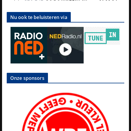
Nu ook te beluisteren via
Onze sponsors