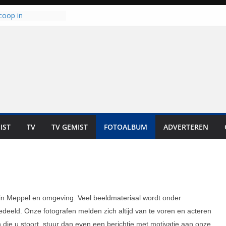
lt ‘Japie’ Mokum
toomt hij z’n
aar: “Ze moeten het
n overnemen”
coop in
it is altijd een
est”
ich op voor
: internationale
aan voor de deur
n bewoners genieten
s niet in geld uit te
IST
TV
TV GEMIST
FOTOALBUM
ADVERTEREN
 zwemlocaties in de
danks warme dagen
 in Meppel en omgeving. Veel beeldmateriaal wordt onder
eeld. Onze fotografen melden zich altijd van te voren en acteren
ie u stoort, stuur dan even een berichtje met motivatie aan onze