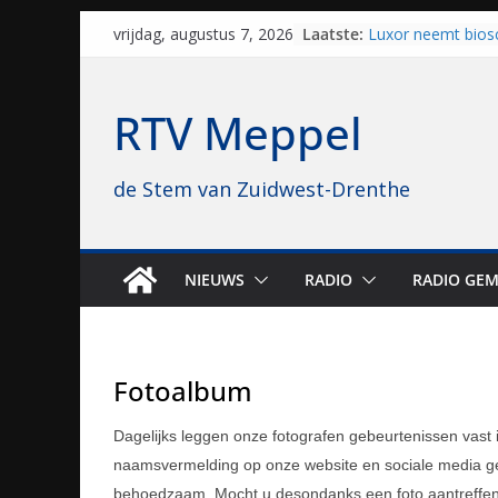
Al dertig jaar haa
Skip
Laatste:
vrijdag, augustus 7, 2026
naar Meppel, nu s
to
opvolgers vast kl
geruisloos kunne
content
Luxor neemt bios
RTV Meppel
Hoogeveen over: “D
topbioscoop gewe
Staphorst maakt z
de Stem van Zuidwest-Drenthe
brullende motoren
grasbaanraces st
Vrijwilligers late
van vissport: “Dat i
drukken”
NIEUWS
RADIO
RADIO GEM
Waterkwaliteit bij
regio is goed on
Fotoalbum
Dagelijks leggen onze fotografen gebeurtenissen vast
naamsvermelding op onze website en sociale media ged
behoedzaam. Mocht u desondanks een foto aantreffen d