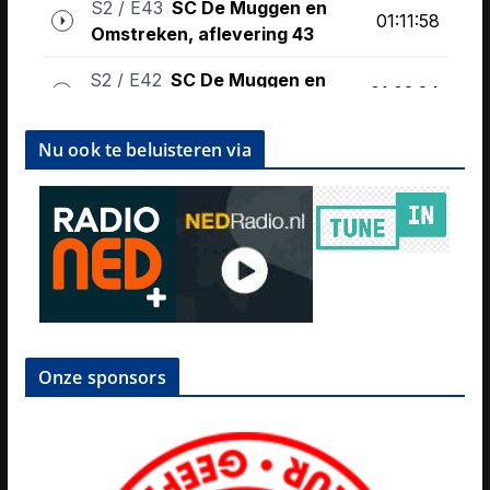
Nu ook te beluisteren via
Onze sponsors